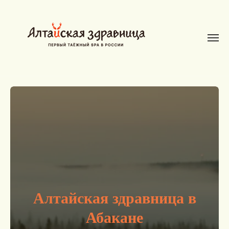
Ал
тайская здра
вница в
Абакане